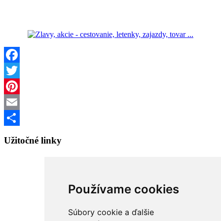
Facebook
Twitter
Pinterest
Email
Share
Užitočné linky
Lacná vykurovacia technika
Používame cookies
Lacné vchodové dvere - E-SHOP
Súbory cookie a ďalšie