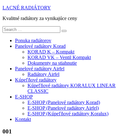
Skip
LACNÉ RADIÁTORY
to
Kvalitné radiátory za vynikajúce ceny
content
Search
for:
Ponuka radiátorov
Panelové radiátory Korad
KORAD K – Kompakt
KORAD VK – Ventil Kompakt
Dokumenty na stiahnutie
Panelové radiátory Airfel
Radiátory Airfel
Kúpeľňové radiátory
Kúpeľňové radiátory KORALUX LINEAR
CLASSIC
E-SHOP
E-SHOP (Panelové radiátory Korad)
E-SHOP (Panelové radiátory Airfel)
E-SHOP (Kúpeľňové radiátory Koralux)
Kontakt
001