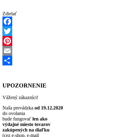
Zdielať
Facebook
Twitter
Pinterest
Email
Share
UPOZORNENIE
Vážený zákazníci!
Naša prevádzka
od 19.12.2020
do ovolania
bude fungovať
len ako
výdajné miesto tovarov
zakúpených na diaľku
(cez e-shop, e-mail