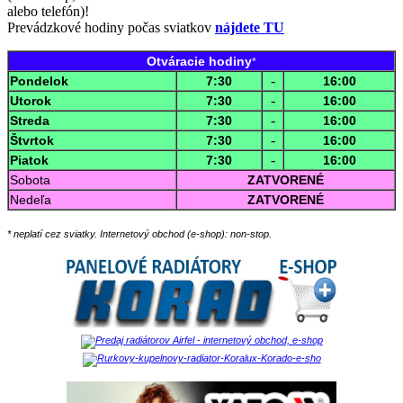
alebo telefón)!
Prevádzkové hodiny počas sviatkov
nájdete TU
Otváracie hodiny
*
-
Pondelok
7:30
16:00
-
Utorok
7:30
16:00
-
Streda
7:30
16:00
-
Štvrtok
7:30
16:00
-
Piatok
7:30
16:00
Sobota
ZATVORENÉ
Nedeľa
ZATVORENÉ
* neplatí cez sviatky. Internetový obchod (e-shop): non-stop.